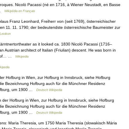
roques. Nicolò Pacassi (né en 1716, à Wiener Neustadt, en Basse
) …
Wikipédia en Français
olaus Franz Leonhard, Freiherr von (seit 1769), österreichischer
ien 11. 11. 1790; der bedeutendste österreichische Baumeister zur
-Lexikon
rntnertortheater as it looked ca. 1830 Nicolò Pacassi (1716–
 Austrian architect of Italian (Friulian) descent. He was born in
ly of… …
Wikipedia
kipedia
der Hofburg in Wien, zur Hofburg in Innsbruck, siehe Hofburg
d die Bezeichnung Hofburg auch für die Münchner Residenz
Hofburg, um 1900 …
Deutsch Wikipedia
n der Hofburg in Wien, zur Hofburg in Innsbruck, siehe Hofburg
d die Bezeichnung Hofburg auch für die Münchner Residenz
Hofburg, um 1900 …
Deutsch Wikipedia
ns: Maria Theresia, um 1750 Maria Theresia (slowakisch Mária