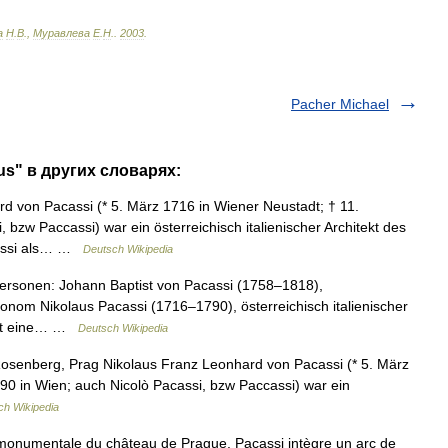
а
Н
.
В
.,
Муравлева
Е
.
Н
.
.
2003
.
Pacher Michael
us" в других словарях:
 von Pacassi (* 5. März 1716 in Wiener Neustadt; † 11.
bzw Paccassi) war ein österreichisch italienischer Architekt des
cassi als… …
Deutsch Wikipedia
ersonen: Johann Baptist von Pacassi (1758–1818),
stronom Nikolaus Pacassi (1716–1790), österreichisch italienischer
 ist eine… …
Deutsch Wikipedia
Rosenberg, Prag Nikolaus Franz Leonhard von Pacassi (* 5. März
0 in Wien; auch Nicolò Pacassi, bzw Paccassi) war ein
ch Wikipedia
monumentale du château de Prague, Pacassi intègre un arc de