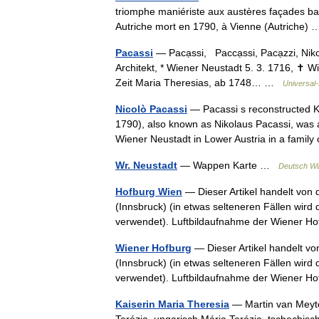
triomphe maniériste aux austères façades ba
Autriche mort en 1790, à Vienne (Autriche
Pacassi
— Pacạssi, Paccạssi, Pacạzzi, Nik
Architekt, * Wiener Neustadt 5. 3. 1716, ✝ W
Zeit Maria Theresias, ab 1748… …
Universal
Nicolò Pacassi
— Pacassi s reconstructed Kä
1790), also known as Nikolaus Pacassi, was an
Wiener Neustadt in Lower Austria in a fami
Wr. Neustadt
— Wappen Karte …
Deutsch Wi
Hofburg Wien
— Dieser Artikel handelt von 
(Innsbruck) (in etwas selteneren Fällen wir
verwendet). Luftbildaufnahme der Wiener 
Wiener Hofburg
— Dieser Artikel handelt vo
(Innsbruck) (in etwas selteneren Fällen wir
verwendet). Luftbildaufnahme der Wiener 
Kaiserin Maria Theresia
— Martin van Meyte