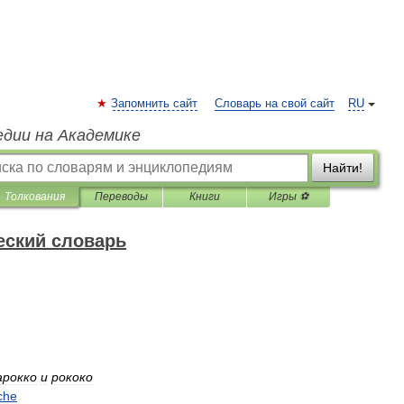
Запомнить сайт
Словарь на свой сайт
RU
едии на Академике
Найти!
Толкования
Переводы
Книги
Игры ⚽
еский словарь
арокко
и
рококо
che