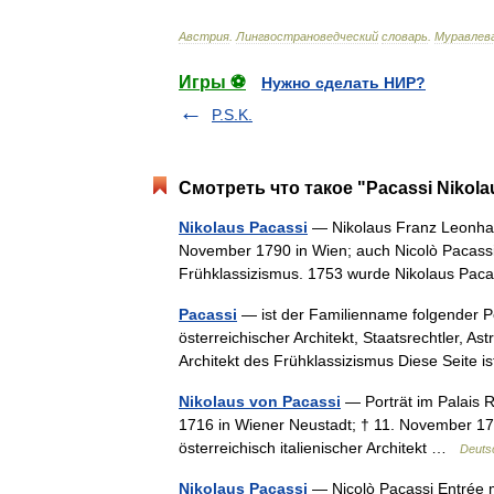
Австрия
.
Лингвострановедческий
словарь
.
Муравлев
Игры ⚽
Нужно сделать НИР?
P.S.K.
Смотреть что такое "Pacassi Nikola
Nikolaus Pacassi
— Nikolaus Franz Leonhard
November 1790 in Wien; auch Nicolò Pacassi, 
Frühklassizismus. 1753 wurde Nikolaus Pa
Pacassi
— ist der Familienname folgender P
österreichischer Architekt, Staatsrechtler, A
Architekt des Frühklassizismus Diese Seite
Nikolaus von Pacassi
— Porträt im Palais 
1716 in Wiener Neustadt; † 11. November 179
österreichisch italienischer Architekt …
Deuts
Nikolaus Pacassi
— Nicolò Pacassi Entrée 