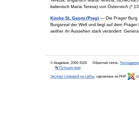
Terézia, ungarisch Mária Terézia, tschechisch
italienisch Maria Teresa) von Österreich (*
Kirche St. Georg (Prag)
— Die Prager Burg (
Burgareal der Welt und liegt auf dem Prager
seither ihr Aussehen stark verändert: Gen
© Академик, 2000-2026
Обратная связь:
Техподдерж
👣 Путешествия
Экспорт словарей на сайты
, сделанные на PHP,
Jo