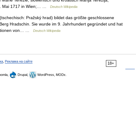
 Marie Terezie, slowenisch und kroatisch Marija Terezija,
 13. Mai 1717 in Wien;… …
Deutsch Wikipedia
tschechisch: Pražský hrad) bildet das größte geschlossene
 Berg Hradschin. Sie wurde im 9. Jahrhundert gegründet und hat
erationen von… …
Deutsch Wikipedia
ка
,
Реклама на сайте
18+
omla,
Drupal,
WordPress, MODx.