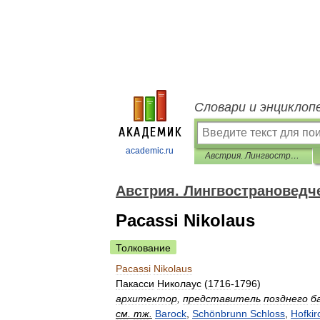
Словари и энциклоп
academic.ru
Австрия. Лингвострановедческий словарь
Австрия. Лингвострановедч
Pacassi Nikolaus
Толкование
Pacassi
Nikolaus
Пакасси
Николаус
(
1716
-
1796
)
архитектор
,
представитель
позднего
б
см
.
тж
.
Barock
,
Schönbrunn
Schloss
,
Hofkir